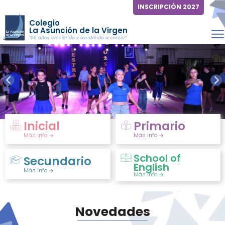
INSCRIPCIÓN 2027
Colegio
La Asunción de la Virgen
“66 años creciendo y ayudando a crecer”
Inicial
Primario
Más info
Más info
School of
Secundario
English
Más info
Más info
Novedades