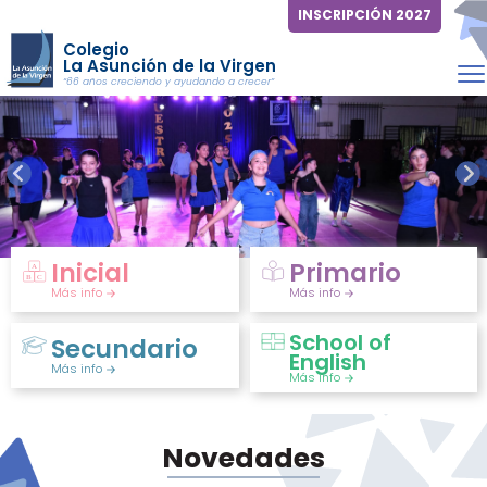
INSCRIPCIÓN 2027
Colegio
La Asunción de la Virgen
“66 años creciendo y ayudando a crecer”
Inicial
Primario
Más info
Más info
School of
Secundario
English
Más info
Más info
Novedades