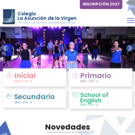
INSCRIPCIÓN 2027
Colegio
La Asunción de la Virgen
“66 años creciendo y ayudando a crecer”
Inicial
Primario
Más info
Más info
School of
Secundario
English
Más info
Más info
Novedades