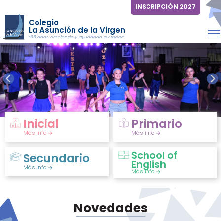
INSCRIPCIÓN 2027
Colegio
La Asunción de la Virgen
“66 años creciendo y ayudando a crecer”
Inicial
Primario
Más info
Más info
School of
Secundario
English
Más info
Más info
Novedades