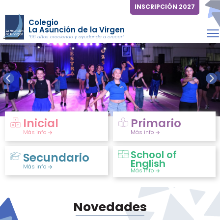
INSCRIPCIÓN 2027
Colegio
La Asunción de la Virgen
“66 años creciendo y ayudando a crecer”
Inicial
Primario
Más info
Más info
School of
Secundario
English
Más info
Más info
Novedades