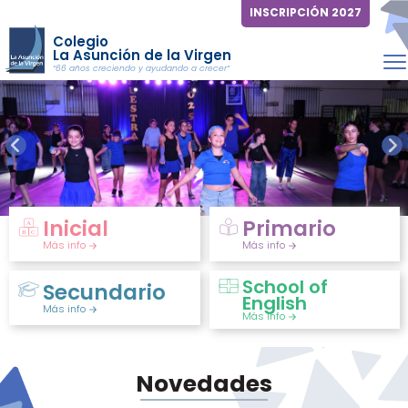
INSCRIPCIÓN 2027
Colegio
La Asunción de la Virgen
“66 años creciendo y ayudando a crecer”
Inicial
Primario
Más info
Más info
School of
Secundario
English
Más info
Más info
Novedades