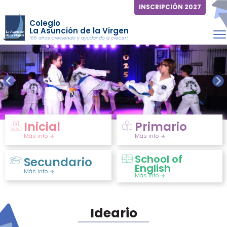
INSCRIPCIÓN 2027
Colegio
La Asunción de la Virgen
“66 años creciendo y ayudando a crecer”
Inicial
Primario
Más info
Más info
School of
Secundario
English
Más info
Más info
Ideario