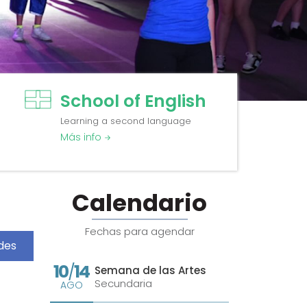
School of English
Learning a second language
Más info
Calendario
Fechas para agendar
des
10
14
/
Semana de las Artes
Secundaria
AGO