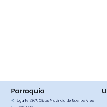
Parroquia
U
Ugarte 2367, Olivos Provincia de Buenos Aires