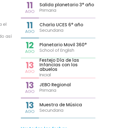
11
Salida planetario 3° año
Primaria
AGO
11
a el
Charla UCES 6° año
Secundaria
AGO
do así
12
Planetario Movil 360°
School of English
AGO
Festejo Día de las
13
Infancias con los
abuelos
AGO
Inicial
13
JEBO Regional
Primaria
AGO
13
Muestra de Música
Secundaria
AGO