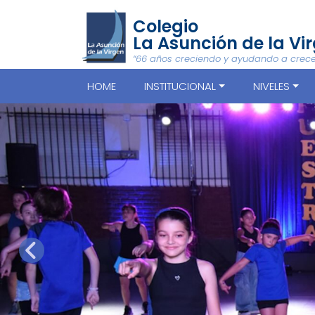
Colegio
La Asunción de la Vi
“66 años creciendo y ayudando a crece
HOME
INSTITUCIONAL
NIVELES