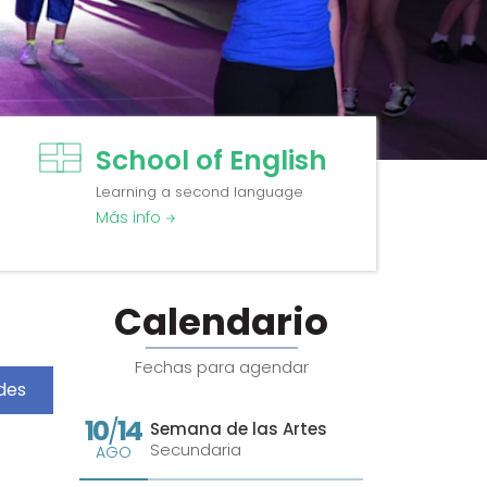
School of English
Learning a second language
Más info
Calendario
Fechas para agendar
des
10
14
/
Semana de las Artes
Secundaria
AGO