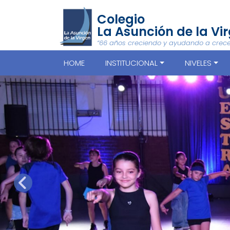
Colegio
La Asunción de la Vi
“66 años creciendo y ayudando a crece
HOME
INSTITUCIONAL
NIVELES