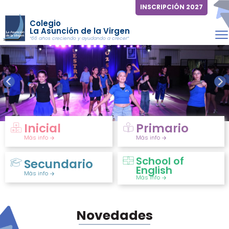
INSCRIPCIÓN 2027
Colegio
La Asunción de la Virgen
“66 años creciendo y ayudando a crecer”
Inicial
Primario
Más info
Más info
School of
Secundario
English
Más info
Más info
Novedades