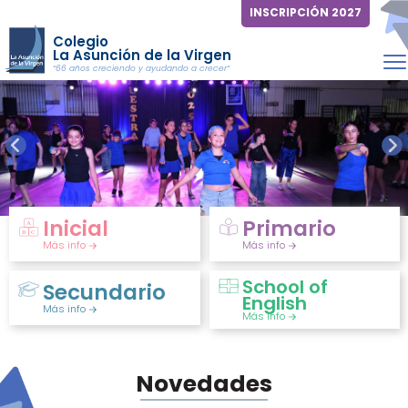
INSCRIPCIÓN 2027
Colegio
La Asunción de la Virgen
“66 años creciendo y ayudando a crecer”
Inicial
Primario
Más info
Más info
School of
Secundario
English
Más info
Más info
Novedades