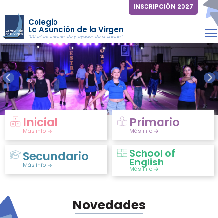
INSCRIPCIÓN 2027
Colegio
La Asunción de la Virgen
“66 años creciendo y ayudando a crecer”
Inicial
Primario
Más info
Más info
School of
Secundario
English
Más info
Más info
Novedades