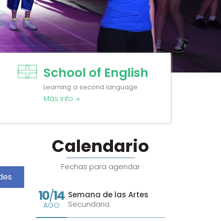
School of English
Learning a second language
Más info
Calendario
Fechas para agendar
des
10
14
/
Semana de las Artes
Secundaria
AGO