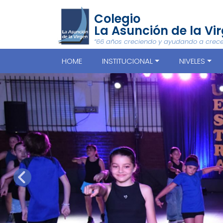
Colegio
La Asunción de la Vi
“66 años creciendo y ayudando a crece
HOME
INSTITUCIONAL
NIVELES