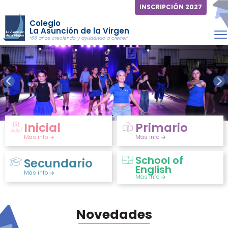
INSCRIPCIÓN 2027
Colegio
La Asunción de la Virgen
“66 años creciendo y ayudando a crecer”
Inicial
Primario
Más info
Más info
School of
Secundario
English
Más info
Más info
Novedades