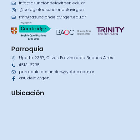
info@asunciondelavirgen.edu.ar
@colegiolaasunciondelavirgen
rrhh@asunciondelavirgen.edu.ar
Parroquia
Ugarte 2367, Olivos Provincia de Buenos Aires
4513-6735
parroquialaasuncion@yahoo.com.ar
asu.delavirgen
Ubicación