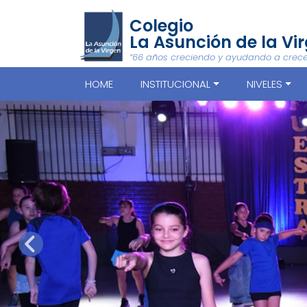
Colegio
La Asunción de la Vi
“66 años creciendo y ayudando a crece
HOME
INSTITUCIONAL
NIVELES