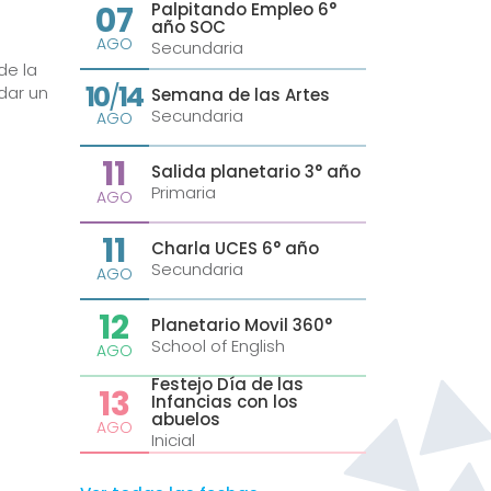
07
Palpitando Empleo 6°
año SOC
AGO
Secundaria
de la
10
14
/
dar un
Semana de las Artes
Secundaria
AGO
11
Salida planetario 3° año
Primaria
AGO
11
Charla UCES 6° año
Secundaria
AGO
12
Planetario Movil 360°
School of English
AGO
Festejo Día de las
13
Infancias con los
abuelos
AGO
Inicial