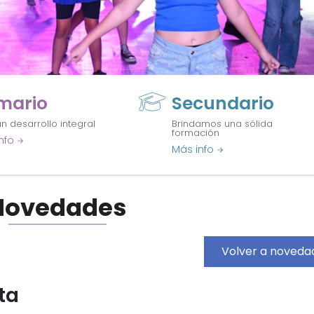
imario
Secundario
n desarrollo integral
Brindamos una sólida
formación
nfo
Más info
Novedades
Volver a noveda
ta