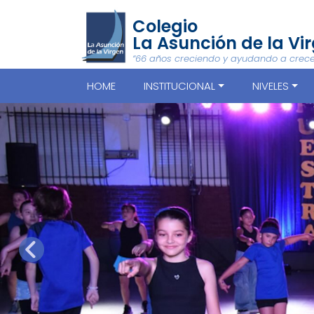
Colegio
La Asunción de la Vi
“66 años creciendo y ayudando a crece
HOME
INSTITUCIONAL
NIVELES