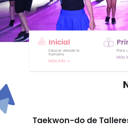
Inicial
Pr
Educar desde lo
Para u
humano
Más i
Más info
Taekwon-do de Tallere