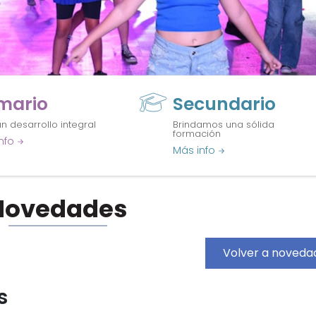
imario
Secundario
n desarrollo integral
Brindamos una sólida
formación
nfo
Más info
Novedades
Volver a noveda
s