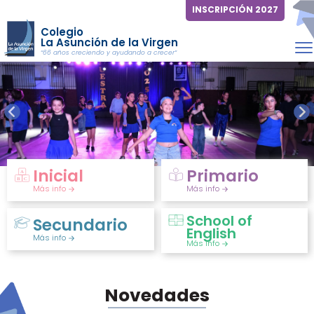
INSCRIPCIÓN 2027
Colegio
La Asunción de la Virgen
“66 años creciendo y ayudando a crecer”
Inicial
Primario
Más info
Más info
School of
Secundario
English
Más info
Más info
Novedades