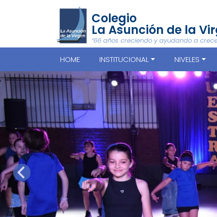
Colegio
La Asunción de la Vi
“66 años creciendo y ayudando a crece
HOME
INSTITUCIONAL
NIVELES