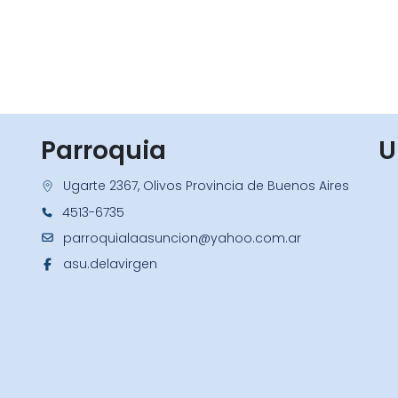
Parroquia
U
Ugarte 2367, Olivos Provincia de Buenos Aires
4513-6735
parroquialaasuncion@yahoo.com.ar
asu.delavirgen