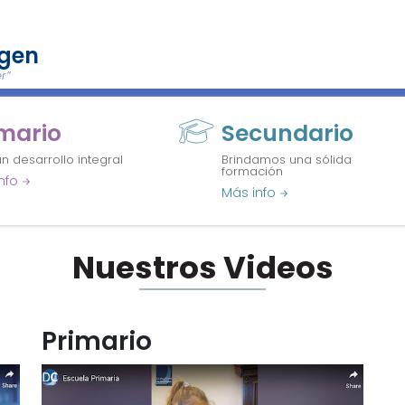
rgen
r”
SERVICIOS
NOVEDADES
PARROQUIA
CIRCULA
imario
Secundario
n desarrollo integral
Brindamos una sólida
formación
nfo
Más info
Nuestros Videos
Primario