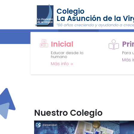
Colegio
La Asunción de la Vi
“66 años creciendo y ayudando a crece
HOME
INSTITUCIONAL
NIVELES
Inicial
Pr
Educar desde lo
Para u
humano
Más i
Más info
Nuestro Colegio